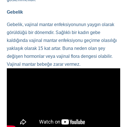
Gebelik
Gebelik, vajinal mantar enfeksiyonunun yaygın olarak
görüldüğü bir dönemdir. Sağlıklı bir kadın gebe
kaldığında vajinal mantar enfeksiyonu geçirme olasılığı
yaklaşık olarak 15 kat artar. Buna neden olan şey
değişen hormonlar veya vajinal flora dengesi olabilir.
Vajinal mantar bebeğe zarar vermez.