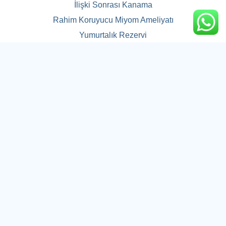
İlişki Sonrası Kanama
Rahim Koruyucu Miyom Ameliyatı
Yumurtalık Rezervi
Deri Altı İmplant
Penis Siğili
Tel
0312 285 85 88
Cep
0555 022 86 22
Adres
Çukurambar, Ankara Ticaret Merkezi B Blok
Kızılırmak Mah, 1450. Sk. No: 1/4