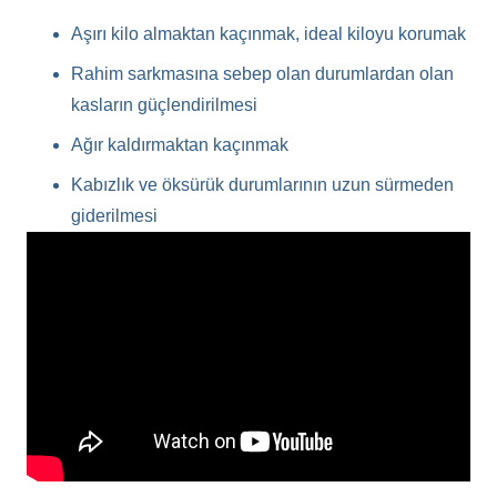
Aşırı kilo almaktan kaçınmak, ideal kiloyu korumak
Rahim sarkmasına sebep olan durumlardan olan
kasların güçlendirilmesi
Ağır kaldırmaktan kaçınmak
Kabızlık ve öksürük durumlarının uzun sürmeden
giderilmesi