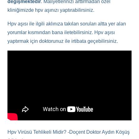
değişmektedir
. Maliyetlerinizi arttırmadan özel
kliniğimizde hpv aşınızı yaptırabilirsiniz.
Hpv aşısı ile ilgili aklınıza takılan soruları altta yer alan
yorumlar kısmından bana iletebilirsiniz. Hpv aşısı
yaptırmak için doktorunuz ile irtibata geçebilirsiniz.
Hpv Virüsü Tehlikeli Midir? -Doçent Doktor Aydın Köşüş