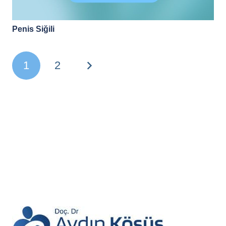
Penis Siğili
1
2