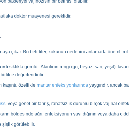
on bakteriyel vajinozisin bir belirtisi olabilir.
mutlaka doktor muayenesi gereklidir.
r
e ortaya çıkar. Bu belirtiler, kokunun nedenini anlamada önemli rol
ıntı
sıklıkla görülür. Akıntının rengi (gri, beyaz, sarı, yeşil), kıv
birlikte değerlendirilir.
 kaşıntı, özellikle
mantar enfeksiyonlarında
yaygındır, ancak ba
issi
veya genel bir tahriş, rahatsızlık durumu birçok vajinal enfeks
 karın bölgesinde ağrı, enfeksiyonun yayıldığının veya daha ciddi 
şişlik görülebilir.