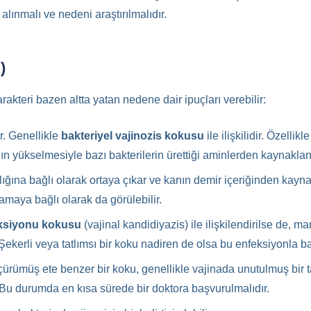
lınmalı ve nedeni araştırılmalıdır.
)
arakteri bazen altta yatan nedene dair ipuçları verebilir:
r. Genellikle
bakteriyel vajinozis kokusu
ile ilişkilidir. Özelli
’ın yükselmesiyle bazı bakterilerin ürettiği aminlerden kaynaklan
ğına bağlı olarak ortaya çıkar ve kanın demir içeriğinden kayna
namaya bağlı olarak da görülebilir.
ksiyonu kokusu
(vajinal kandidiyazis) ile ilişkilendirilse de, m
ekerli veya tatlımsı bir koku nadiren de olsa bu enfeksiyonla bağl
 çürümüş ete benzer bir koku, genellikle vajinada unutulmuş bi
ir. Bu durumda en kısa sürede bir doktora başvurulmalıdır.