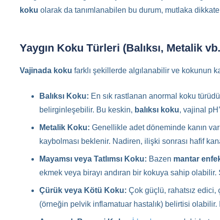
koku
olarak da tanımlanabilen bu durum, mutlaka dikkate a
Yaygın Koku Türleri (Balıksı, Metalik vb.
Vajinada koku
farklı şekillerde algılanabilir ve kokunun k
Balıksı Koku:
En sık rastlanan anormal koku türüdü
belirginleşebilir. Bu keskin,
balıksı koku
, vajinal pH
Metalik Koku:
Genellikle adet döneminde kanın varlı
kaybolması beklenir. Nadiren, ilişki sonrası hafif ka
Mayamsı veya Tatlımsı Koku:
Bazen
mantar enfe
ekmek veya birayı andıran bir kokuya sahip olabilir. Ş
Çürük veya Kötü Koku:
Çok güçlü, rahatsız edici,
(örneğin pelvik inflamatuar hastalık) belirtisi olabil