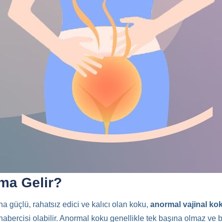
ma Gelir?
a güçlü, rahatsız edici ve kalıcı olan koku,
anormal vajinal ko
rcisi olabilir. Anormal koku genellikle tek başına olmaz ve başk