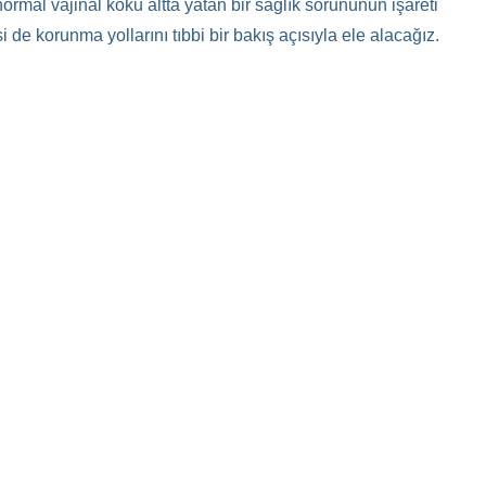
rmal vajinal koku altta yatan bir sağlık sorununun işareti
de korunma yollarını tıbbi bir bakış açısıyla ele alacağız.