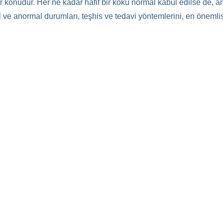
konudur. Her ne kadar hafif bir koku normal kabul edilse de, ano
ve anormal durumları, teşhis ve tedavi yöntemlerini, en önemlisi 