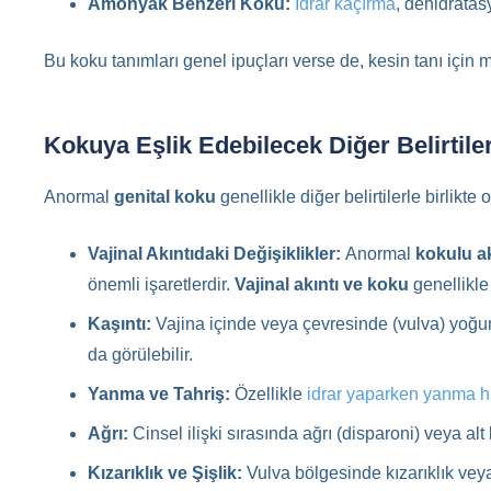
Amonyak Benzeri Koku:
İdrar kaçırma
, dehidratasy
Bu koku tanımları genel ipuçları verse de, kesin tanı için 
Kokuya Eşlik Edebilecek Diğer Belirtile
Anormal
genital koku
genellikle diğer belirtilerle birlikt
Vajinal Akıntıdaki Değişiklikler:
Anormal
kokulu ak
önemli işaretlerdir.
Vajinal akıntı ve koku
genellikle 
Kaşıntı:
Vajina içinde veya çevresinde (vulva) yoğun
da görülebilir.
Yanma ve Tahriş:
Özellikle
idrar yaparken yanma h
Ağrı:
Cinsel ilişki sırasında ağrı (disparoni) veya alt
Kızarıklık ve Şişlik:
Vulva bölgesinde kızarıklık veya 