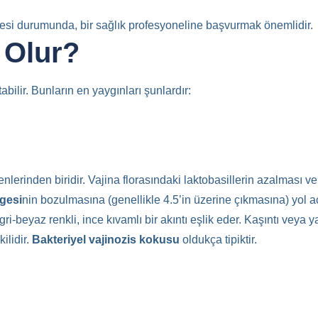
mesi durumunda, bir sağlık profesyoneline başvurmak önemlidir.
 Olur?
bilir. Bunların en yaygınları şunlardır:
nlerinden biridir. Vajina florasındaki laktobasillerin azalması ve
gesi
nin bozulmasına (genellikle 4.5’in üzerine çıkmasına) yol açar
 gri-beyaz renkli, ince kıvamlı bir akıntı eşlik eder. Kaşıntı veya
ilidir.
Bakteriyel vajinozis kokusu
oldukça tipiktir.