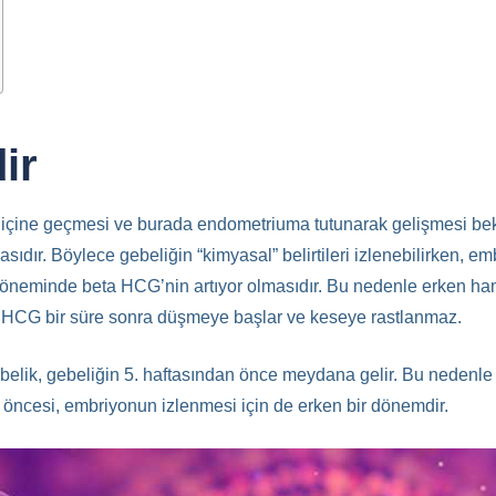
ir
m içine geçmesi ve burada endometriuma tutunarak gelişmesi bek
sıdır. Böylece gebeliğin “kimyasal” belirtileri izlenebilirken, em
öneminde beta HCG’nin artıyor olmasıdır. Bu nedenle erken hamilel
a HCG bir süre sonra düşmeye başlar ve keseye rastlanmaz.
ebelik, gebeliğin 5. haftasından önce meydana gelir. Bu nedenl
an öncesi, embriyonun izlenmesi için de erken bir dönemdir.