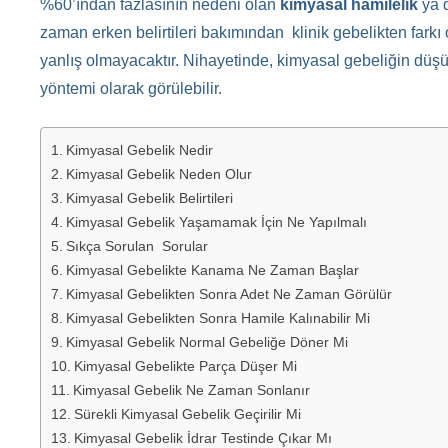
%60’ından fazlasının nedeni olan
kimyasal hamilelik
ya d
zaman erken belirtileri bakımından klinik gebelikten fark
yanlış olmayacaktır. Nihayetinde, kimyasal gebeliğin dü
yöntemi olarak görülebilir.
Kimyasal Gebelik Nedir
Kimyasal Gebelik Neden Olur
Kimyasal Gebelik Belirtileri
Kimyasal Gebelik Yaşamamak İçin Ne Yapılmalı
Sıkça Sorulan Sorular
Kimyasal Gebelikte Kanama Ne Zaman Başlar
Kimyasal Gebelikten Sonra Adet Ne Zaman Görülür
Kimyasal Gebelikten Sonra Hamile Kalınabilir Mi
Kimyasal Gebelik Normal Gebeliğe Döner Mi
Kimyasal Gebelikte Parça Düşer Mi
Kimyasal Gebelik Ne Zaman Sonlanır
Sürekli Kimyasal Gebelik Geçirilir Mi
Kimyasal Gebelik İdrar Testinde Çıkar Mı