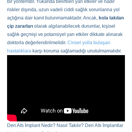
bir yöntemdir. Yukarıda belirtilen yan etkiler ve nadir
riskler dışında, uzun vadeli ciddi sağlık sorunlarına yol
açtığına dair kanıt bulunmamaktadır. Ancak,
kola takılan
çip zararları
olarak algılanabilecek durumlar, kişisel
sağlık geçmişi ve potansiyel yan etkiler dikkate alınarak
doktorla değerlendirilmelidir.
Cinsel yolla bulaşan
hastalıklara
karşı koruma sağlamadığı unutulmamalıdır.
Deri Altı İmplant Nedir? Nasıl Takılır? Deri Altı İmplantlar