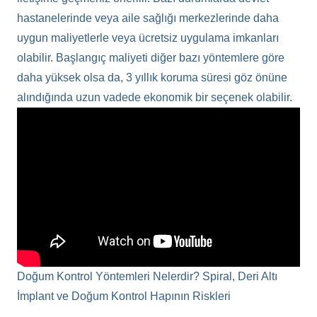
hastanelerinde veya aile sağlığı merkezlerinde daha
uygun maliyetlerle veya ücretsiz uygulama imkanları
olabilir. Başlangıç maliyeti diğer bazı yöntemlere göre
daha yüksek olsa da, 3 yıllık koruma süresi göz önüne
alındığında uzun vadede ekonomik bir seçenek olabilir.
Doğum Kontrol Yöntemleri Nelerdir? Spiral, Deri Altı
İmplant ve Doğum Kontrol Hapının Riskleri